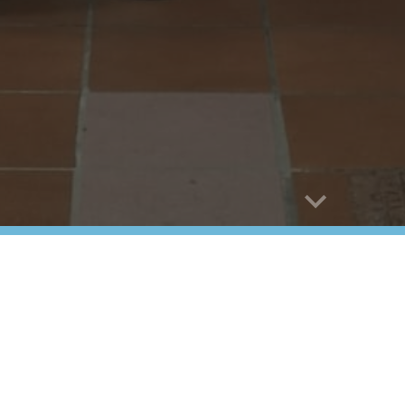
e
Listado de Profesor
Elisa Isabel Alcalá Morales