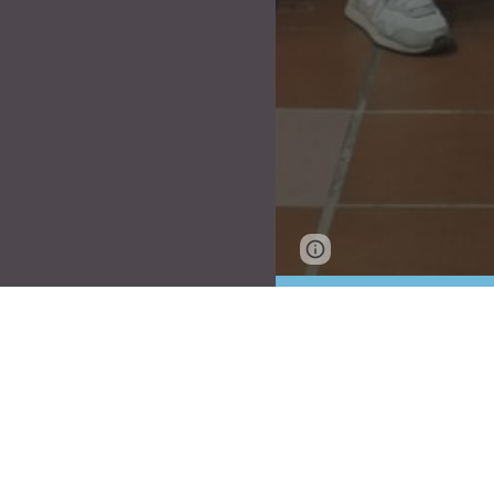
Page
Report abus
updated